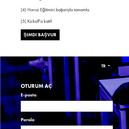
(4) Havuz Eğitimini başarıyla tamamla.
(5) Kickoff'a katıl!
ŞIMDI BAŞVUR
TR
OTURUM AÇ
E-posta
Parola